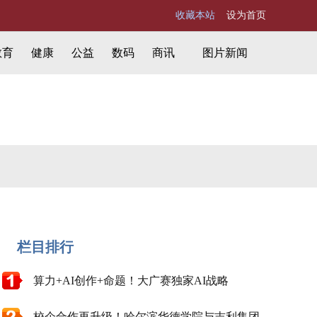
收藏本站
设为首页
教育
健康
公益
数码
商讯
图片新闻
栏目排行
算力+AI创作+命题！大广赛独家AI战略
校企合作再升级！哈尔滨华德学院与吉利集团