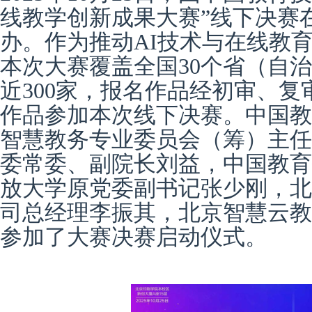
线教学创新成果大赛”线下决赛
办。作为推动
AI
技术与在线教
本次
大赛覆盖全国
30
个省（自治
近
300
家，
报名作品
经初审、复
作品
参加本次线下决赛
。中国教
智慧教务专业委员会（筹）主任
委常委、副院长刘益
，
中国教育
放大学原党委副书记张少刚，
北
司总经理李振其，
北京智慧云教
参加了大赛决赛启动仪式
。